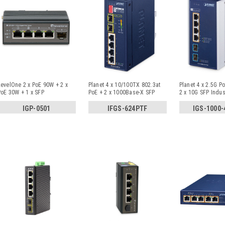
evelOne 2 x PoE 90W + 2 x
Planet 4 x 10/100TX 802.3at
Planet 4 x 2.5G P
oE 30W + 1 x SFP
PoE + 2 x 1000Base-X SFP
2 x 10G SFP Indus
Unmanaged In
...
Ring
...
IGP-0501
IFGS-624PTF
IGS-1000