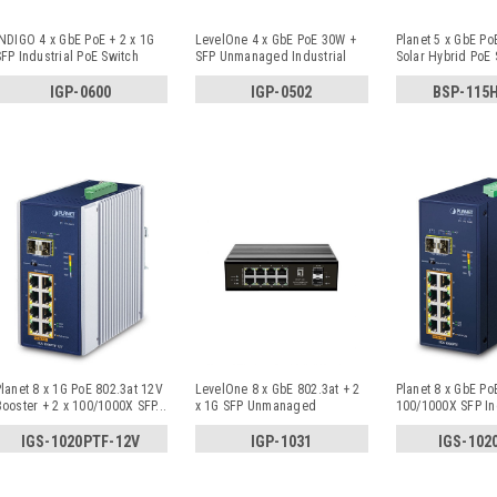
NDIGO 4 x GbE PoE + 2 x 1G
LevelOne 4 x GbE PoE 30W +
Planet 5 x GbE Po
FP Industrial PoE Switch
SFP Unmanaged Industrial
Solar Hybrid PoE 
PoE S
...
IGP-0600
IGP-0502
BSP-115
lanet 8 x 1G PoE 802.3at 12V
LevelOne 8 x GbE 802.3at + 2
Planet 8 x GbE PoE
ooster + 2 x 100/1000X SFP
...
x 1G SFP Unmanaged
100/1000X SFP In
Industria
...
Swi
...
IGS-1020PTF-12V
IGP-1031
IGS-102