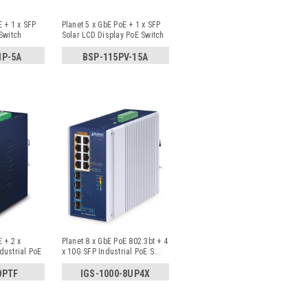
E + 1 x SFP
Planet 5 x GbE PoE + 1 x SFP
Switch
Solar LCD Display PoE Switch
HP-5A
BSP-115PV-15A
 + 2 x
Planet 8 x GbE PoE 802.3bt + 4
dustrial PoE
x 10G SFP Industrial PoE S
...
0PTF
IGS-1000-8UP4X