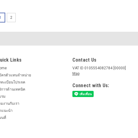
1
2
uick Links
Contact Us
ome
VAT ID 0105554082784 [00000]
Map
มัครตัวแทนจำหน่าย
งทะเบียนโปรเจค
Connect with Us:
ริการด้านเทคนิค
บรม
่วมงานกับเรา
ำแนะนำ
นที่