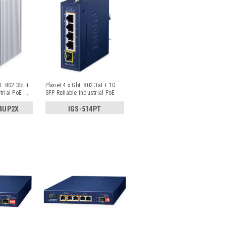
oE 802.3bt +
Planet 4 x GbE 802.3at + 1G
trial PoE
...
SFP Reliable Industrial PoE
S
...
-4UP2X
IGS-514PT