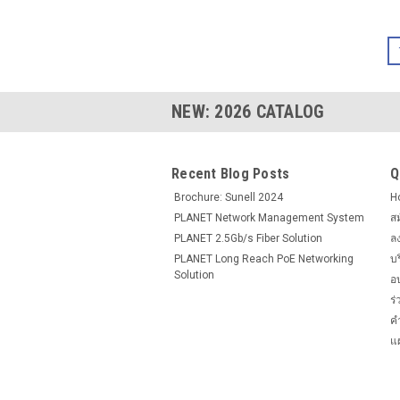
NEW:
2026
CATALOG
Recent Blog Posts
Q
Brochure: Sunell 2024
H
PLANET Network Management System
ส
PLANET 2.5Gb/s Fiber Solution
ล
PLANET Long Reach PoE Networking
บ
Solution
อ
ร
ค
แผ