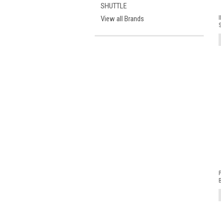
SHUTTLE
View all Brands
I
S
P
B