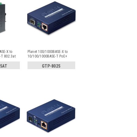
ASE-X to
Planet 100/1000BASE-X to
T 802.3at
10/100/1000BASE-T PoE+
Media Con
...
05AT
GTP-802S