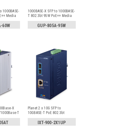
o 1000BASE-
1000BASE-X SFP to 1000BASE-
oE++ Media
T 802.3bt 95W PoE++ Media
Con
...
A-60W
GUP-805A-95W
000Base-X
Planet 2 x 10G SFP to
0/1000Base-T
10GBASE-T PoE 802.3bt
Managed Indus
...
05AT
IXT-900-2X1UP