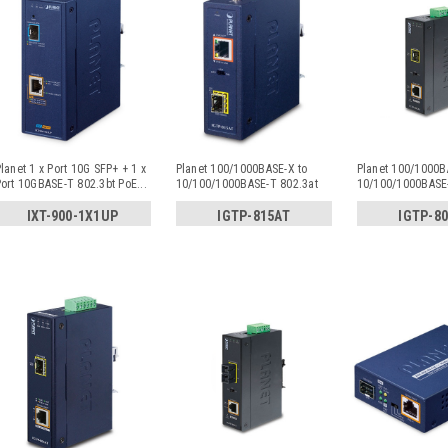
lanet 1 x Port 10G SFP+ + 1 x
Planet 100/1000BASE-X to
Planet 100/1000B
ort 10GBASE-T 802.3bt PoE
...
10/100/1000BASE-T 802.3at
10/100/1000BASE-
PoE+ I
...
PoE+ I
...
IXT-900-1X1UP
IGTP-815AT
IGTP-8