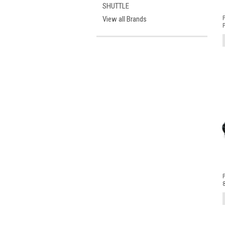
SHUTTLE
View all Brands
P
P
P