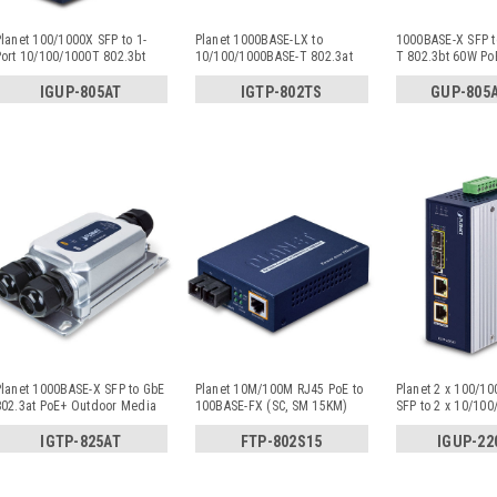
lanet 100/1000X SFP to 1-
Planet 1000BASE-LX to
1000BASE-X SFP t
ort 10/100/1000T 802.3bt
10/100/1000BASE-T 802.3at
T 802.3bt 60W P
PoE++
...
PoE+ Indu
...
Con
...
IGUP-805AT
IGTP-802TS
GUP-805
lanet 1000BASE-X SFP to GbE
Planet 10M/100M RJ45 PoE to
Planet 2 x 100/1
802.3at PoE+ Outdoor Media
100BASE-FX (SC, SM 15KM)
SFP to 2 x 10/10
C
...
Medi
...
80
...
IGTP-825AT
FTP-802S15
IGUP-22