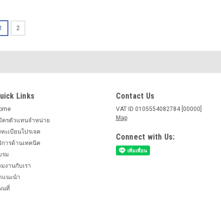
1
2
uick Links
Contact Us
ome
VAT ID 0105554082784 [00000]
Map
มัครตัวแทนจำหน่าย
งทะเบียนโปรเจค
Connect with Us:
ริการด้านเทคนิค
บรม
่วมงานกับเรา
ำแนะนำ
นที่