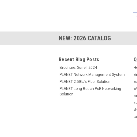
NEW:
2026
CATALOG
Recent Blog Posts
Q
Brochure: Sunell 2024
H
PLANET Network Management System
ส
PLANET 2.5Gb/s Fiber Solution
ล
PLANET Long Reach PoE Networking
บ
Solution
อ
ร
ค
แผ