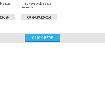
ble 6326
INTEL Xeon Scalable 6234
Processor
X6326
COM-CPUIX6234
Email
Address