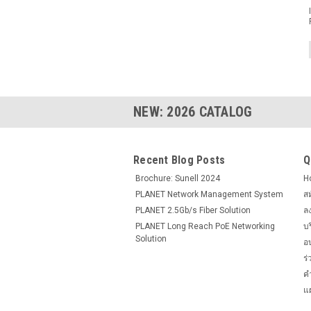
NEW:
2026
CATALOG
Recent Blog Posts
Q
Brochure: Sunell 2024
H
PLANET Network Management System
ส
PLANET 2.5Gb/s Fiber Solution
ล
PLANET Long Reach PoE Networking
บ
Solution
อ
ร
ค
แผ