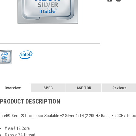
Stock:
Overview
SPEC
A&E TOR
Reviews
PRODUCT DESCRIPTION
Intel® Xeon® Processor Scalable v2 Silver 4214 (2.20GHz Base, 3.20GHz Turbo
# คอร์
12 Core
# เธรด 24
Thread